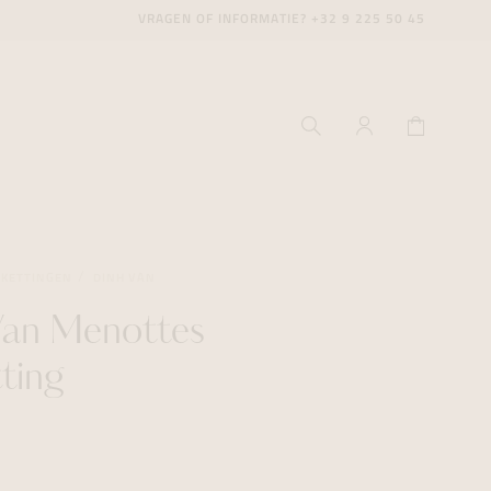
VRAGEN OF INFORMATIE?
+32 9 225 50 45
SKETTINGEN
DINH VAN
Van Menottes
ecenter
ecenter
ecenter
tting
icecenter
icecenter
icecenter
rken
rken
rken
n
n
n