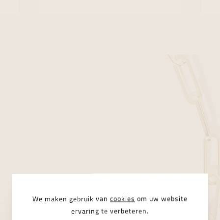
We maken gebruik van
cookies
om uw website
ervaring te verbeteren.