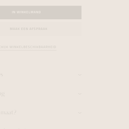
formeren
formeren
formeren
IN WINKELMAND
MAAK EEN AFSPRAAK
EKIJK WINKELBESCHIKBAARHEID
es
ng
n maat?