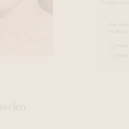
Vragen of 
Nog vrage
via Whats
STUUR
STUUR 
uwelen