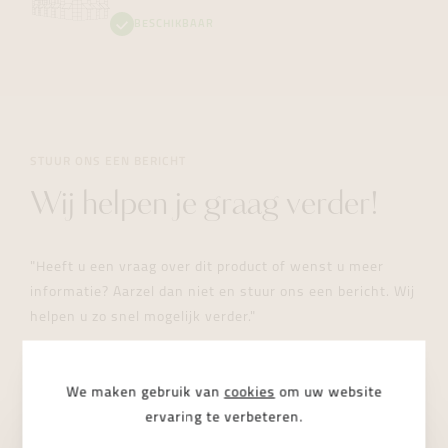
BESCHIKBAAR
STUUR ONS EEN BERICHT
Wij helpen je graag verder!
"Heeft u een vraag over dit product of wenst u meer
informatie? Aarzel dan niet en stuur ons een bericht. Wij
helpen u zo snel mogelijk verder."
We maken gebruik van
cookies
om uw website
ervaring te verbeteren.