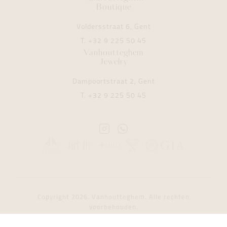
Boutique
Voldersstraat 6, Gent
T.
+32 9 225 50 45
Vanhoutteghem
Jewelry
Dampoortstraat 2, Gent
T.
+32 9 225 50 45
Instagram
Whatsapp
Vanhoutteghem
Vanhoutteghem
Copyright 2026. Vanhoutteghem. Alle rechten
voorbehouden.