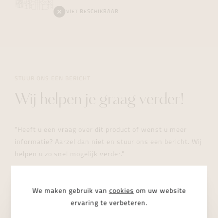
NIET BESCHIKBAAR
STUUR ONS EEN BERICHT
Wij helpen je graag verder!
"Heeft u een vraag over dit product of wenst u meer
informatie? Aarzel dan niet en stuur ons een bericht. Wij
helpen u zo snel mogelijk verder."
We maken gebruik van
cookies
om uw website
ervaring te verbeteren.