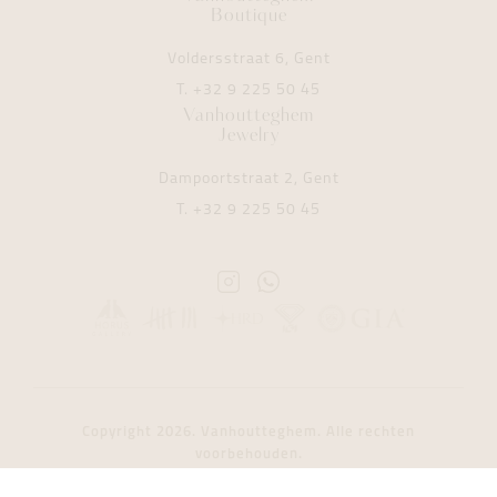
Boutique
Voldersstraat 6, Gent
T.
+32 9 225 50 45
Vanhoutteghem
Jewelry
Dampoortstraat 2, Gent
T.
+32 9 225 50 45
Instagram
Whatsapp
Vanhoutteghem
Vanhoutteghem
Copyright 2026. Vanhoutteghem. Alle rechten
voorbehouden.