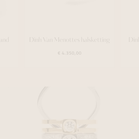
band
Dinh Van Menottes halsketting
Din
€ 4.350,00