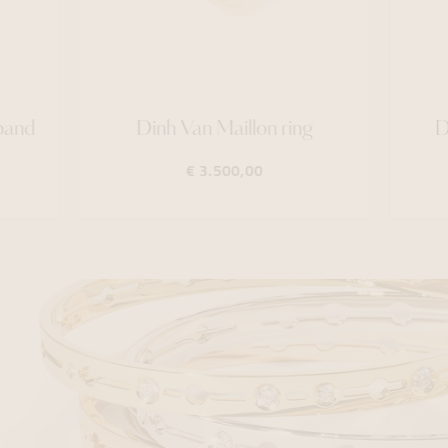
band
Dinh Van Maillon ring
D
€ 3.500,00