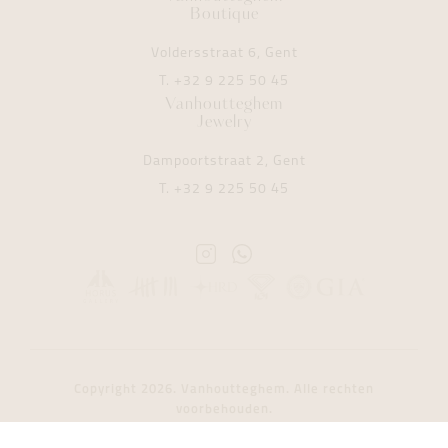
Boutique
Voldersstraat 6, Gent
T.
+32 9 225 50 45
Vanhoutteghem
Jewelry
Dampoortstraat 2, Gent
T.
+32 9 225 50 45
Instagram
Whatsapp
Vanhoutteghem
Vanhoutteghem
Copyright 2026. Vanhoutteghem. Alle rechten
voorbehouden.