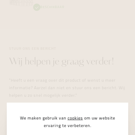
BESCHIKBAAR
STUUR ONS EEN BERICHT
Wij helpen je graag verder!
"Heeft u een vraag over dit product of wenst u meer
informatie? Aarzel dan niet en stuur ons een bericht. Wij
helpen u zo snel mogelijk verder."
We maken gebruik van
cookies
om uw website
ervaring te verbeteren.