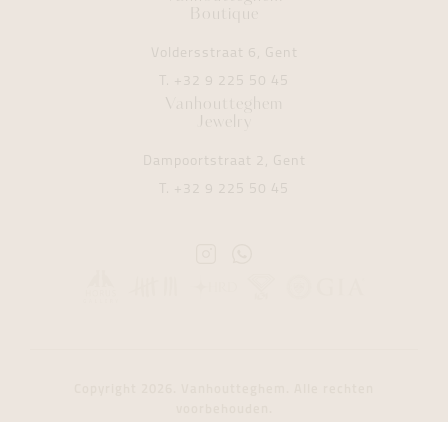
Boutique
Voldersstraat 6, Gent
T.
+32 9 225 50 45
Vanhoutteghem
Jewelry
Dampoortstraat 2, Gent
T.
+32 9 225 50 45
Instagram
Whatsapp
Vanhoutteghem
Vanhoutteghem
Copyright 2026. Vanhoutteghem. Alle rechten
voorbehouden.