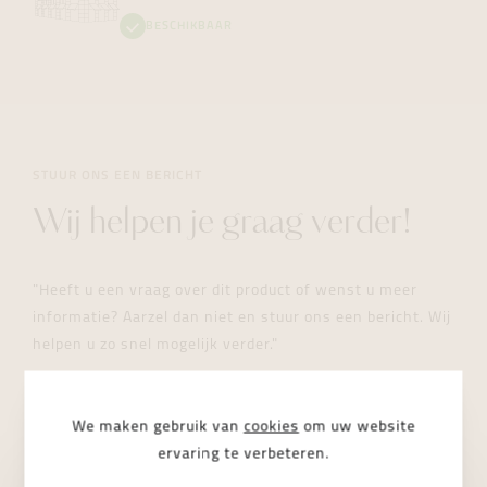
BESCHIKBAAR
STUUR ONS EEN BERICHT
Wij helpen je graag verder!
"Heeft u een vraag over dit product of wenst u meer
informatie? Aarzel dan niet en stuur ons een bericht. Wij
helpen u zo snel mogelijk verder."
We maken gebruik van
cookies
om uw website
ervaring te verbeteren.