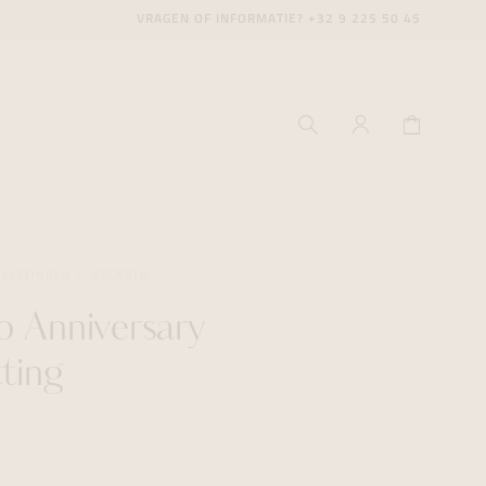
VRAGEN OF INFORMATIE?
+32 9 225 50 45
SKETTINGEN
RECARLO
o Anniversary
ecenter
ecenter
ecenter
tting
icecenter
icecenter
icecenter
rken
rken
rken
n
n
n