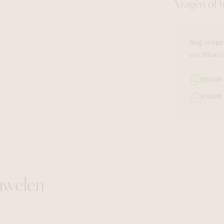
Vragen of 
Nog vrage
via Whats
STUUR
STUUR 
uwelen