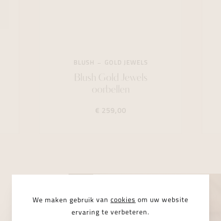
BLUSH
GOLD JEWELS
Blush Gold Jewels
oorbellen
€ 259,00
We maken gebruik van
cookies
om uw website
ervaring te verbeteren.