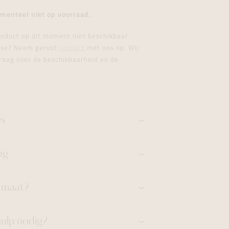
formeren
formeren
formeren
menteel niet op voorraad.
product op dit moment niet beschikbaar.
esse? Neem gerust
contact
met ons op. Wij
raag over de beschikbaarheid en de
es
ng
n maat?
hulp nodig?