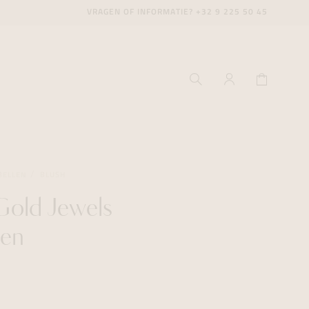
VRAGEN OF INFORMATIE?
+32 9 225 50 45
BELLEN
BLUSH
Gold Jewels
ecenter
ecenter
ecenter
len
icecenter
icecenter
icecenter
rken
rken
rken
n
n
n