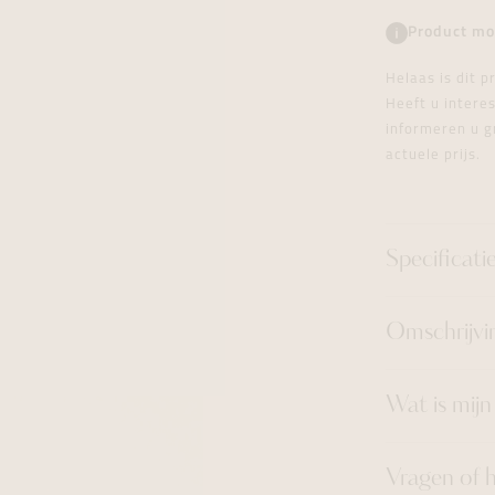
tingen
over
For Him
Juwelen trans
Juwelen trans
Juwelen trans
For Him
Cadeaubon
Product mo
den
on
ock
Cadeaubon
Diamant
Diamant
Diamant
Cadeaubon
Helaas is dit 
graphs
Heeft u inter
informeren u g
actuele prijs.
Specificati
Omschrijvi
Wat is mij
Vragen of 