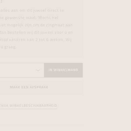
AT
formeren
formeren
formeren
 alles aan om dit juweel direct te
 de gewenste maat. Mocht het
iet mogelijk zijn om de ringmaat aan
dan bestellen wij dit juweel voor u en
rtijd variëren van 2 tot 6 weken. Wij
 u graag.
IN WINKELMAND
MAAK EEN AFSPRAAK
EKIJK WINKELBESCHIKBAARHEID