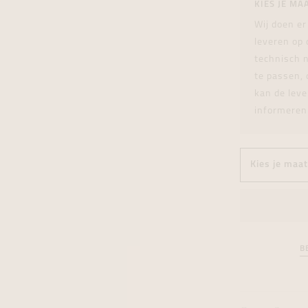
KIES JE MA
tingen
over
For Him
Juwelen trans
Juwelen trans
Juwelen trans
For Him
Cadeaubon
Wij doen er
den
on
ock
Cadeaubon
Diamant
Diamant
Diamant
Cadeaubon
leveren op
graphs
technisch n
te passen, 
kan de leve
informeren
B