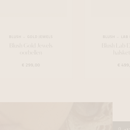
BLUSH
GOLD JEWELS
BLUSH
LAB
Blush Gold Jewels
Blush Lab 
oorbellen
halske
€ 299,00
€ 499
+3