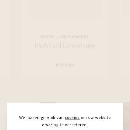
BLUSH
LAB DIAMONDS
Blush Lab Diamonds ring
€ 919,00
We maken gebruik van
cookies
om uw website
ervaring te verbeteren.