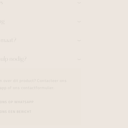
es
ng
n maat?
hulp nodig?
n over dit product? Contacteer ons
app of ons contactformulier.
 ONS OP WHATSAPP
ONS EEN BERICHT