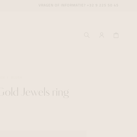
VRAGEN OF INFORMATIE?
+32 9 225 50 45
GEN
BLUSH
Gold Jewels ring
ecenter
ecenter
ecenter
icecenter
icecenter
icecenter
rken
rken
rken
n
n
n