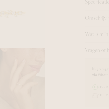
Specificati
Omschrijvi
Wat is mij
Vragen of 
Nog vrage
via Whats
STUUR
STUUR 