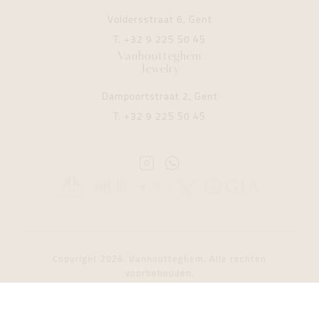
Voldersstraat 6, Gent
T.
+32 9 225 50 45
Vanhoutteghem
Jewelry
Dampoortstraat 2, Gent
T.
+32 9 225 50 45
Instagram
Whatsapp
Vanhoutteghem
Vanhoutteghem
Copyright 2026. Vanhoutteghem. Alle rechten
voorbehouden.