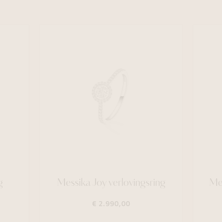
g
Messika Joy verlovingsring
Me
€ 2.990,00