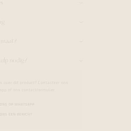
es
ng
n maat?
hulp nodig?
n over dit product? Contacteer ons
app of ons contactformulier.
 ONS OP WHATSAPP
ONS EEN BERICHT