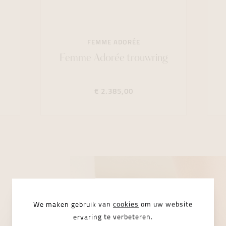
FEMME ADORÉE
Femme Adorée trouwring
€ 2.385,00
We maken gebruik van
cookies
om uw website
ervaring te verbeteren.