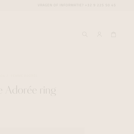
VRAGEN OF INFORMATIE?
+32 9 225 50 45
GEN
FEMME ADORÉE
 Adorée ring
ecenter
ecenter
ecenter
icecenter
icecenter
icecenter
rken
rken
rken
n
n
n