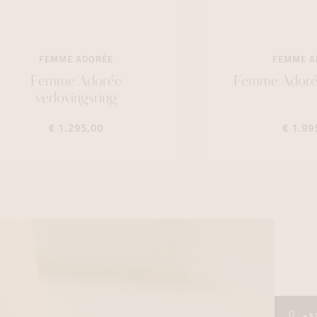
FEMME ADORÉE
FEMME A
Femme Adorée
Femme Adorée
verlovingsring
€ 1.295,00
€ 1.99
+3