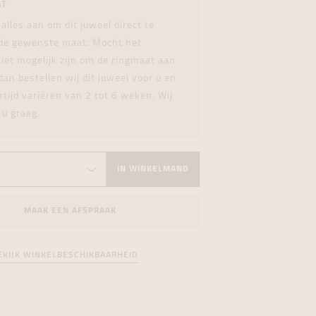
AT
formeren
formeren
formeren
 alles aan om dit juweel direct te
 de gewenste maat. Mocht het
iet mogelijk zijn om de ringmaat aan
dan bestellen wij dit juweel voor u en
rtijd variëren van 2 tot 6 weken. Wij
 u graag.
IN WINKELMAND
MAAK EEN AFSPRAAK
EKIJK WINKELBESCHIKBAARHEID