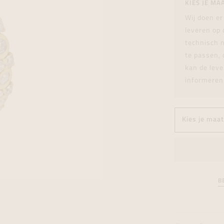
KIES JE MA
tingen
over
For Him
Juwelen trans
Juwelen trans
Juwelen trans
For Him
Cadeaubon
Wij doen er
den
on
ock
Cadeaubon
Diamant
Diamant
Diamant
Cadeaubon
leveren op
graphs
technisch n
te passen, 
kan de leve
informeren
B