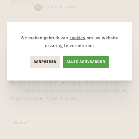
NIET BESCHIKBAAR
We maken gebruik van
cookies
om uw website
ervaring te verbeteren.
STUUR ONS EEN BERICHT
Wij helpen je graag verder!
AANPASSEN
ALLES AANVAARDEN
"Heeft u een vraag over dit product of wenst u meer
informatie? Aarzel dan niet en stuur ons een bericht. Wij
helpen u zo snel mogelijk verder."