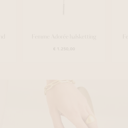
nd
Femme Adorée halsketting
F
€ 1.250,00