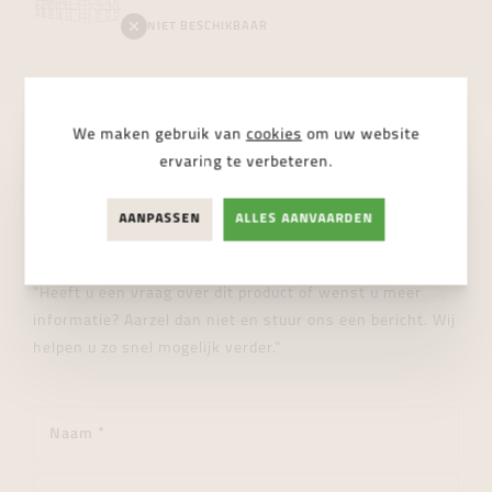
NIET BESCHIKBAAR
We maken gebruik van
cookies
om uw website
ervaring te verbeteren.
STUUR ONS EEN BERICHT
Wij helpen je graag verder!
AANPASSEN
ALLES AANVAARDEN
"Heeft u een vraag over dit product of wenst u meer
informatie? Aarzel dan niet en stuur ons een bericht. Wij
helpen u zo snel mogelijk verder."