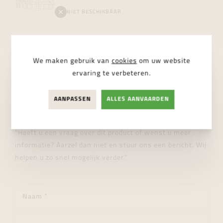
NIET BESCHIKBAAR
We maken gebruik van
cookies
om uw website
ervaring te verbeteren.
STUUR ONS EEN BERICHT
Wij helpen je graag verder!
AANPASSEN
ALLES AANVAARDEN
"Heeft u een vraag over dit product of wenst u meer
informatie? Aarzel dan niet en stuur ons een bericht. Wij
helpen u zo snel mogelijk verder."