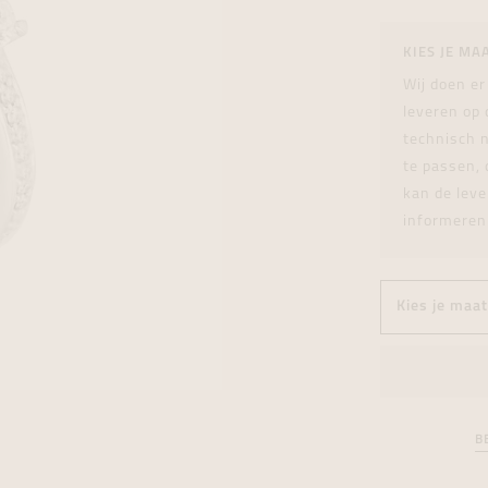
tingen
over
For Him
Juwelen trans
Juwelen trans
Juwelen trans
For Him
Cadeaubon
KIES JE MA
den
on
ock
Cadeaubon
Diamant
Diamant
Diamant
Cadeaubon
Wij doen er
graphs
leveren op
technisch n
te passen, 
kan de leve
informeren
B