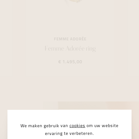
FEMME ADORÉE
Femme Adorée ring
€ 1.495,00
We maken gebruik van
cookies
om uw website
ervaring te verbeteren.