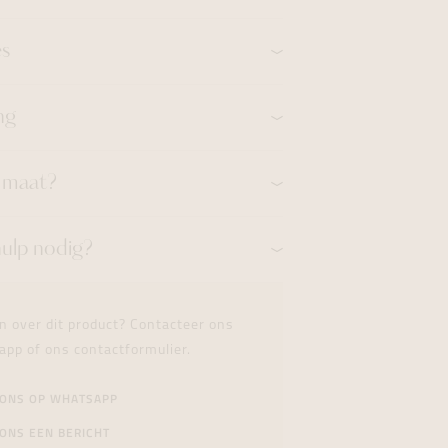
es
ng
n maat?
hulp nodig?
n over dit product? Contacteer ons
app of ons contactformulier.
 ONS OP WHATSAPP
ONS EEN BERICHT