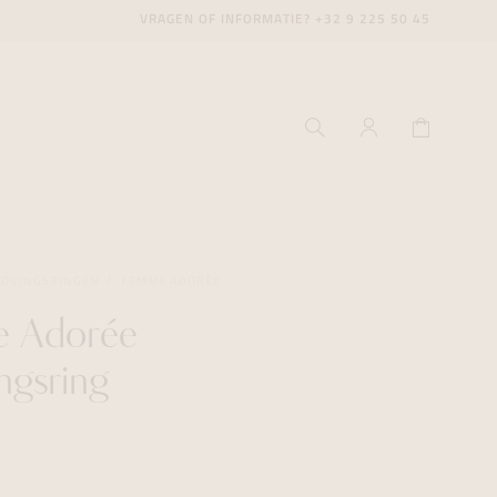
VRAGEN OF INFORMATIE?
+32 9 225 50 45
LOVINGSRINGEN
FEMME ADORÉE
 Adorée
ecenter
ecenter
ecenter
ngsring
icecenter
icecenter
icecenter
rken
rken
rken
n
n
n