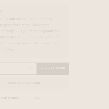
formeren
formeren
formeren
AT
 alles aan om dit juweel direct te
 de gewenste maat. Mocht het
iet mogelijk zijn om de ringmaat aan
dan bestellen wij dit juweel voor u en
rtijd variëren van 2 tot 6 weken. Wij
 u graag.
IN WINKELMAND
MAAK EEN AFSPRAAK
EKIJK WINKELBESCHIKBAARHEID