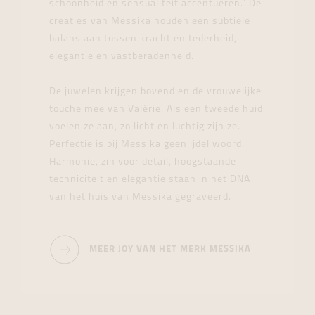
schoonheid en sensualiteit accentueren.” De
creaties van Messika houden een subtiele
balans aan tussen kracht en tederheid,
elegantie en vastberadenheid.
De juwelen krijgen bovendien de vrouwelijke
touche mee van Valérie. Als een tweede huid
voelen ze aan, zo licht en luchtig zijn ze.
Perfectie is bij Messika geen ijdel woord.
Harmonie, zin voor detail, hoogstaande
techniciteit en elegantie staan in het DNA
van het huis van Messika gegraveerd.
MEER JOY VAN HET MERK MESSIKA