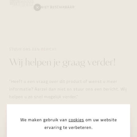
NIET BESCHIKBAAR
STUUR ONS EEN BERICHT
Wij helpen je graag verder!
"Heeft u een vraag over dit product of wenst u meer
informatie? Aarzel dan niet en stuur ons een bericht. Wij
helpen u zo snel mogelijk verder."
We maken gebruik van
cookies
om uw website
ervaring te verbeteren.