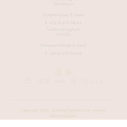
Boutique
Voldersstraat 6, Gent
T.
+32 9 225 50 45
Vanhoutteghem
Jewelry
Dampoortstraat 2, Gent
T.
+32 9 225 50 45
Instagram
Whatsapp
Vanhoutteghem
Vanhoutteghem
Copyright 2026. Vanhoutteghem. Alle rechten
voorbehouden.