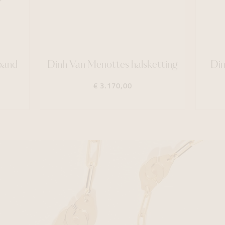
band
Dinh Van Menottes halsketting
Din
€ 3.170,00