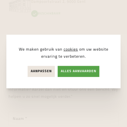
Dampoortstraat 2, 9000 Gent
BESCHIKBAAR
We maken gebruik van
cookies
om uw website
STUUR ONS EEN BERICHT
ervaring te verbeteren.
Wij helpen je graag verder!
AANPASSEN
ALLES AANVAARDEN
"Heeft u een vraag over dit product of wenst u meer
informatie? Aarzel dan niet en stuur ons een bericht. Wij
helpen u zo snel mogelijk verder."