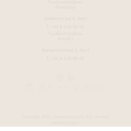
Vanhoutteghem
Boutique
Voldersstraat 6, Gent
T.
+32 9 225 50 45
Vanhoutteghem
Jewelry
Dampoortstraat 2, Gent
T.
+32 9 225 50 45
Instagram
Whatsapp
Vanhoutteghem
Vanhoutteghem
Copyright 2026. Vanhoutteghem. Alle rechten
voorbehouden.