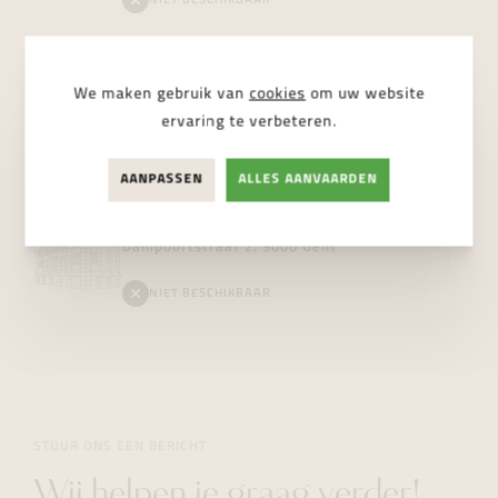
NIET BESCHIKBAAR
Vanhoutteghem
Boutique
We maken gebruik van
cookies
om uw website
Voldersstraat 6, 9000 Gent
ervaring te verbeteren.
BESCHIKBAAR
AANPASSEN
ALLES AANVAARDEN
Vanhoutteghem
Jewelry
Dampoortstraat 2, 9000 Gent
NIET BESCHIKBAAR
STUUR ONS EEN BERICHT
Wij helpen je graag verder!