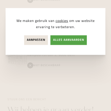
NIET BESCHIKBAAR
Vanhoutteghem
Boutique
We maken gebruik van
cookies
om uw website
Voldersstraat 6, 9000 Gent
ervaring te verbeteren.
BESCHIKBAAR
AANPASSEN
ALLES AANVAARDEN
Vanhoutteghem
Jewelry
Dampoortstraat 2, 9000 Gent
NIET BESCHIKBAAR
STUUR ONS EEN BERICHT
Wij helpen je graag verder!