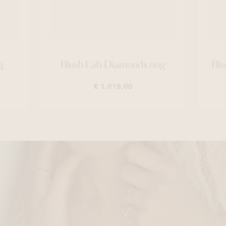
g
Blush Lab Diamonds ring
Blu
€ 1.019,00