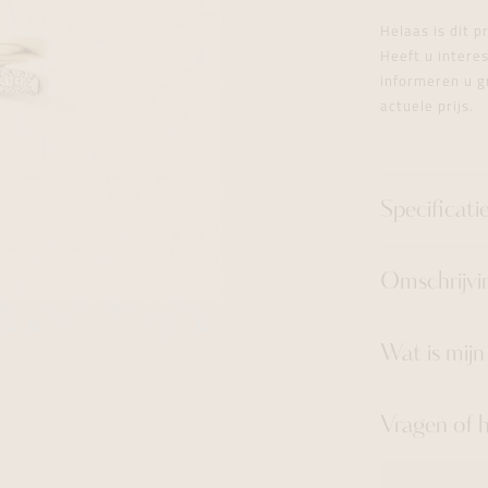
tingen
over
For Him
Juwelen trans
Juwelen trans
Juwelen trans
For Him
Cadeaubon
Helaas is dit 
den
on
ock
Cadeaubon
Diamant
Diamant
Diamant
Heeft u inter
Cadeaubon
informeren u g
graphs
actuele prijs.
Specificati
Omschrijvi
Wat is mij
Vragen of 