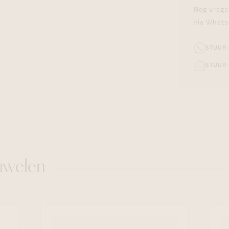
Nog vrage
via Whats
STUUR
STUUR 
uwelen