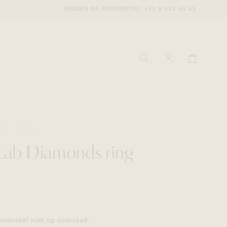
VRAGEN OF INFORMATIE?
+32 9 225 50 45
GEN
BLUSH
Lab Diamonds ring
ecenter
ecenter
ecenter
icecenter
icecenter
icecenter
rken
rken
rken
n
n
n
menteel niet op voorraad.