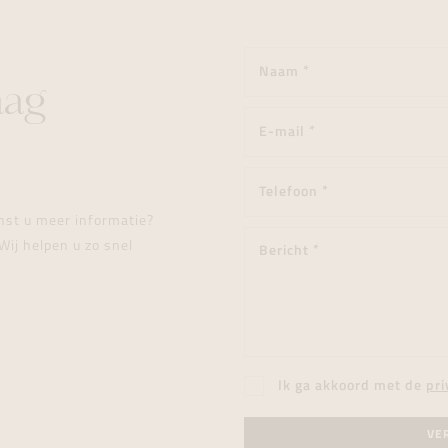
aag
enst u meer informatie?
Wij helpen u zo snel
Ik ga akkoord met de
pri
VE