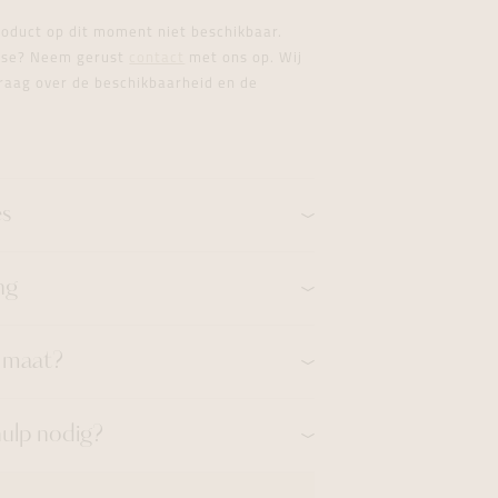
formeren
formeren
formeren
product op dit moment niet beschikbaar.
esse? Neem gerust
contact
met ons op. Wij
raag over de beschikbaarheid en de
es
ng
n maat?
hulp nodig?