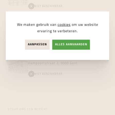
NIET BESCHIKBAAR
Vanhoutteghem
Boutique
We maken gebruik van
cookies
om uw website
Voldersstraat 6, 9000 Gent
ervaring te verbeteren.
BESCHIKBAAR
AANPASSEN
ALLES AANVAARDEN
Vanhoutteghem
Jewelry
Dampoortstraat 2, 9000 Gent
NIET BESCHIKBAAR
STUUR ONS EEN BERICHT