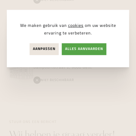
NIET BESCHIKBAAR
Vanhoutteghem
Boutique
We maken gebruik van
cookies
om uw website
Voldersstraat 6, 9000 Gent
ervaring te verbeteren.
BESCHIKBAAR
AANPASSEN
ALLES AANVAARDEN
Vanhoutteghem
Jewelry
Dampoortstraat 2, 9000 Gent
NIET BESCHIKBAAR
STUUR ONS EEN BERICHT
Wij helpen je graag verder!