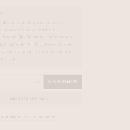
formeren
formeren
formeren
AT
 alles aan om dit juweel direct te
 de gewenste maat. Mocht het
iet mogelijk zijn om de ringmaat aan
dan bestellen wij dit juweel voor u en
rtijd variëren van 2 tot 6 weken. Wij
 u graag.
IN WINKELMAND
MAAK EEN AFSPRAAK
EKIJK WINKELBESCHIKBAARHEID