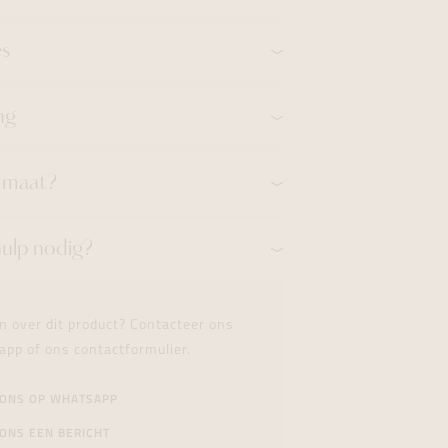
es
ng
n maat?
hulp nodig?
n over dit product? Contacteer ons
app of ons contactformulier.
 ONS OP WHATSAPP
ONS EEN BERICHT