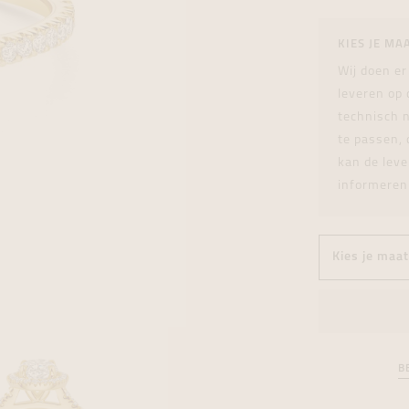
tingen
over
For Him
Juwelen trans
Juwelen trans
Juwelen trans
For Him
Cadeaubon
KIES JE MA
den
on
ock
Cadeaubon
Diamant
Diamant
Diamant
Cadeaubon
Wij doen er
graphs
leveren op
technisch n
te passen, 
kan de leve
informeren
B