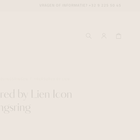
VRAGEN OF INFORMATIE?
+32 9 225 50 45
LOVINGSRINGEN
TREASURED BY LIEN
red by Lien Icon
ecenter
ecenter
ecenter
ngsring
icecenter
icecenter
icecenter
rken
rken
rken
n
n
n