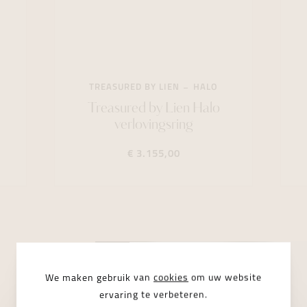
TREASURED BY LIEN
HALO
Treasured by Lien Halo
verlovingsring
€ 3.155,00
We maken gebruik van
cookies
om uw website
ervaring te verbeteren.