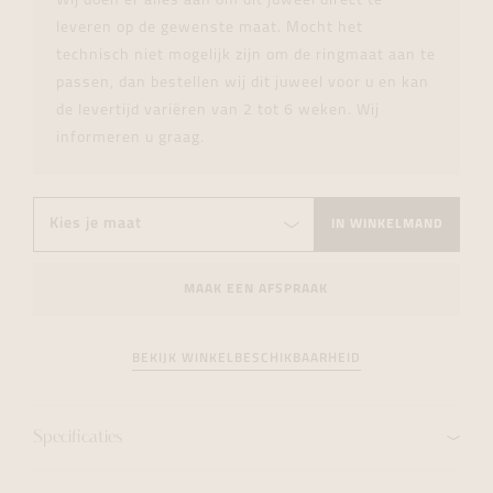
Wij doen er alles aan om dit juweel direct te
leveren op de gewenste maat. Mocht het
technisch niet mogelijk zijn om de ringmaat aan te
passen, dan bestellen wij dit juweel voor u en kan
de levertijd variëren van 2 tot 6 weken. Wij
informeren u graag.
IN WINKELMAND
MAAK EEN AFSPRAAK
BEKIJK WINKELBESCHIKBAARHEID
Specificaties