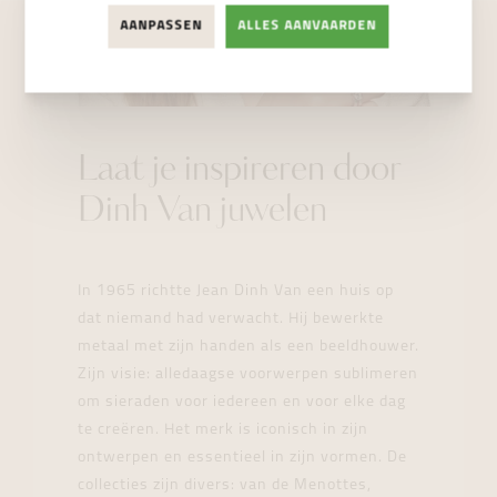
AANPASSEN
ALLES AANVAARDEN
Laat je inspireren door
Dinh Van juwelen
In 1965 richtte Jean Dinh Van een huis op
dat niemand had verwacht. Hij bewerkte
metaal met zijn handen als een beeldhouwer.
Zijn visie: alledaagse voorwerpen sublimeren
om sieraden voor iedereen en voor elke dag
te creëren. Het merk is iconisch in zijn
ontwerpen en essentieel in zijn vormen. De
collecties zijn divers: van de Menottes,