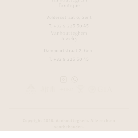
Vanhoutteghem
Boutique
Voldersstraat 6, Gent
T.
+32 9 225 50 45
Vanhoutteghem
Jewelry
Dampoortstraat 2, Gent
T.
+32 9 225 50 45
Instagram
Whatsapp
Vanhoutteghem
Vanhoutteghem
Copyright 2026. Vanhoutteghem. Alle rechten
voorbehouden.