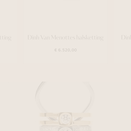
tting
Dinh Van Menottes halsketting
Din
€ 6.520,00