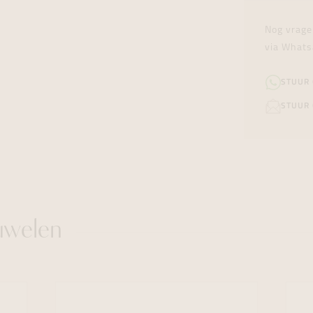
Nog vrage
via Whats
STUUR
STUUR 
uwelen