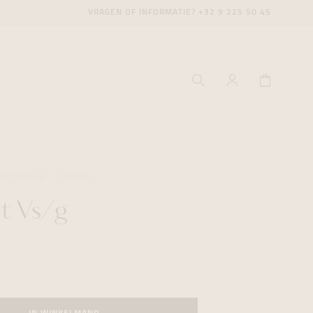
VRAGEN OF INFORMATIE?
+32 9 225 50 45
SKETTINGEN
CAMMILLI
t Vs/g
ecenter
ecenter
ecenter
icecenter
icecenter
icecenter
rken
rken
rken
n
n
n