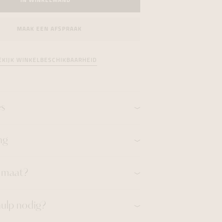
IN WINKELMAND
formeren
formeren
formeren
MAAK EEN AFSPRAAK
EKIJK WINKELBESCHIKBAARHEID
es
ng
n maat?
hulp nodig?