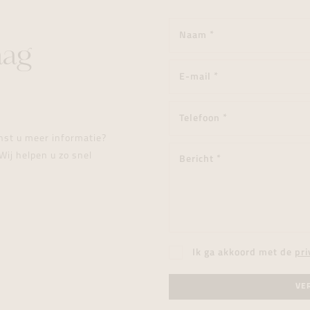
aag
enst u meer informatie?
Wij helpen u zo snel
Ik ga akkoord met de
pri
VE