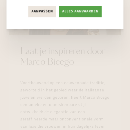
AANPASSEN
ALLES AANVAARDEN
Laat je inspireren door
Marco Bicego
Voortbouwend op een eeuwenoude traditie,
geworteld in het gebied waar de Italiaanse
juwelen werden geboren, heeft Marco Bicego
een unieke en onmiskenbare stijl
ontwikkeld: de elegantie van een
geraffineerde maar onconventionele vorm
van luxe die vrouwen in hun dagelijks leven