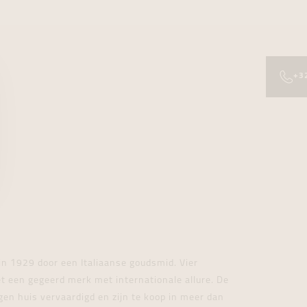
+3
in 1929 door een Italiaanse goudsmid. Vier
et een gegeerd merk met internationale allure. De
gen huis vervaardigd en zijn te koop in meer dan