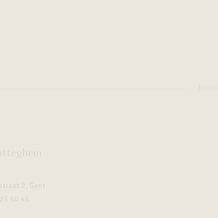
Juwe
utteghem
y
traat 2, Gent
25 50 45