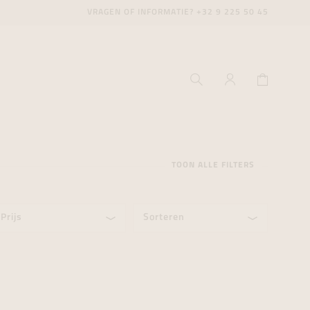
VRAGEN OF INFORMATIE?
+32 9 225 50 45
TOON ALLE FILTERS
Prijs
Sorteren
ecenter
ecenter
ecenter
icecenter
icecenter
icecenter
rken
rken
rken
n
n
n