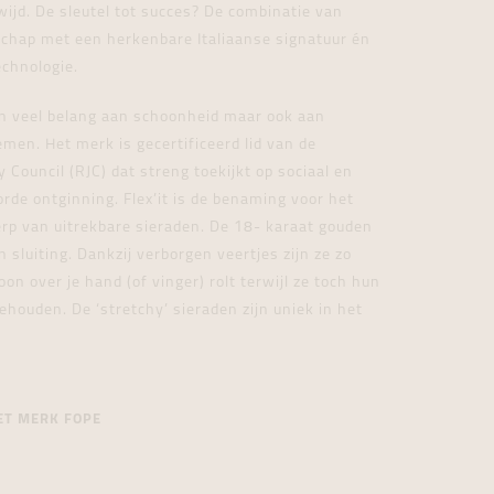
wijd. De sleutel tot succes? De combinatie van
chap met een herkenbare Italiaanse signatuur én
chnologie.
en veel belang aan schoonheid maar ook aan
en. Het merk is gecertificeerd lid van de
 Council (RJC) dat streng toekijkt op sociaal en
rde ontginning. Flex’it is de benaming voor het
p van uitrekbare sieraden. De 18- karaat gouden
sluiting. Dankzij verborgen veertjes zijn ze zo
oon over je hand (of vinger) rolt terwijl ze toch hun
houden. De ‘stretchy’ sieraden zijn uniek in het
ET MERK FOPE