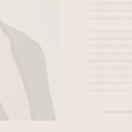
vijftig landen wereld
traditioneel vakmans
een gepatenteerde te
Fope hecht niet alle
verantwoord ondernem
Responsible Jewellery
ecologisch verantwoo
gepatenteerde ontwer
schakels hebben geen 
flexibel dat je ze gew
stevigheid en vorm be
juwelenuniversum.
MEER VAN H