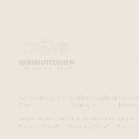
Vanhoutteghem
Vanhoutteghem
Vanho
Time
Boutique
Jewelr
Dampoortstraat 1, Gent
Voldersstraat 6, Gent
Dampoorts
T.
+32 9 225 50 45
T.
+32 9 225 50 45
T.
+32 9 2