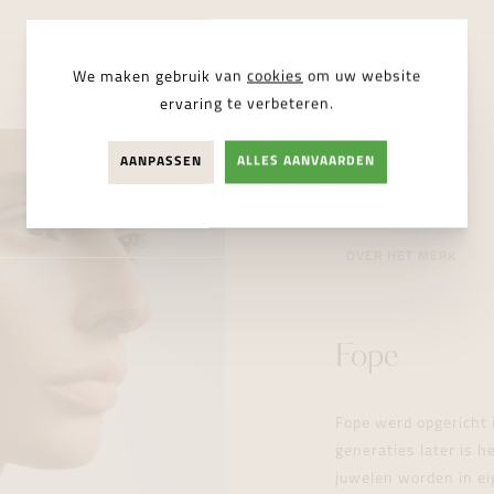
We maken gebruik van
cookies
om uw website
ervaring te verbeteren.
AANPASSEN
ALLES AANVAARDEN
OVER HET MERK
Fope
Fope werd opgericht 
generaties later is h
juwelen worden in ei