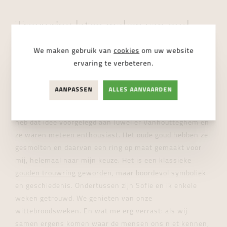
WEBSHOP
Trouwring laten maken van oud
goud
We maken gebruik van
cookies
om uw website
ervaring te verbeteren.
Aan mijn eigen trouwring hangt een apart verhaal vast.
Mijn betovergrootouder was namelijk een goudsmid.
AANPASSEN
ALLES AANVAARDEN
Mijn grootmoeder had nog wat oud goud liggen. Ze had
al jaren gezegd dat we daar iets mee moesten doen. Ik
heb dat idee voorgelegd aan Juwelier Vanhoutteghem en
ze waren meteen enthousiast. Het oude goud hebben ze
gesmolten en daarvan een ring op maat gemaakt voor
mij, helemaal naar mijn keuze. Het is een klassieke
gouden trouwring
geworden, maar boordevol symboliek
en geschiedenis. Ondertussen zijn Sofie en ik enkele
weken getrouwd. We genieten van onze
wittebroodsweken. En wat me erg verrast: als wij
samen ergens komen waar de mensen ons niet kennen,