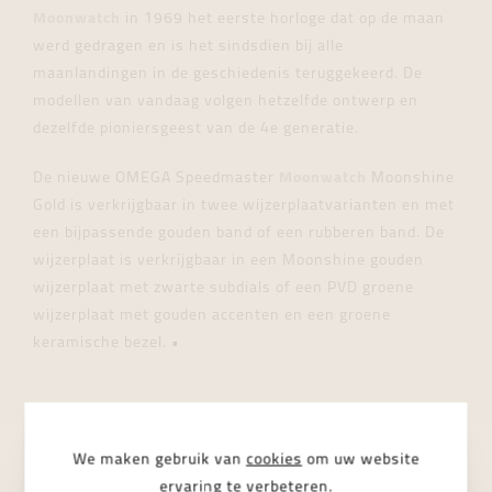
Moonwatch
in 1969 het eerste horloge dat op de maan
werd gedragen en is het sindsdien bij alle
maanlandingen in de geschiedenis teruggekeerd. De
modellen van vandaag volgen hetzelfde ontwerp en
dezelfde pioniersgeest van de 4e generatie.
De nieuwe OMEGA Speedmaster
Moonwatch
Moonshine
Gold is verkrijgbaar in twee wijzerplaatvarianten en met
een bijpassende gouden band of een rubberen band. De
wijzerplaat is verkrijgbaar in een Moonshine gouden
wijzerplaat met zwarte subdials of een PVD groene
wijzerplaat met gouden accenten en een groene
keramische bezel.
•
We maken gebruik van
cookies
om uw website
ervaring te verbeteren.