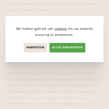
Zo jullie kunnen ook kiezen voor out of the box juwelen
met een creatief ontwerp.
LAAT ONS UW WENSEN WETEN
We maken gebruik van
cookies
om uw website
ervaring te verbeteren.
AANPASSEN
ALLES AANVAARDEN
Gepersonaliseerde trouwringen
kopen
Willen jullie graag dat jullie trouwringen er altijd leuk
blijven uitzien, kies dan voor tijdloze ontwerpen die jaar
na jaar mooi blijven samengaan bij jullie dagelijkse stijl.
Wij bieden legio aan manieren om jullie trouwringen te
personaliseren en zo alsnog te voorzien van een
persoonlijke toets. Zo biedt Vanhoutteghem juwelier in