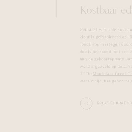
Kostbaar ed
Gemaakt van rode kostbare
kleur is geïnspireerd op "
roodtinten vertegenwoordi
dop is bekroond met een 
aan de geboorteplaats van
werd afgebeeld op de acht
it". De
Montblanc Great Cha
wereldwijd, het geboortej
GREAT CHARACTE