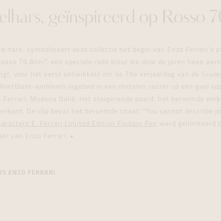
elhars, geïnspireerd op Rosso 7
 hars, symboliseert deze collectie het begin van Enzo Ferrari's p
Rosso 70 Anni", een speciale rode kleur die door de jaren heen ver
gt, voor het eerst ontwikkeld om de 70e verjaardag van de Scuderi
Montblanc-embleem ingebed in een metalen raster op een geel op
 Ferrari, Modena Italië. Het steigerende paard, het beroemde emb
erkant. De clip bevat het beroemde citaat: "You cannot describe pa
racters E. Ferrari Limited Edition Foutain Pen
werd gelimiteerd 
aar van Enzo Ferrari.
•
RS ENZO FERRARI