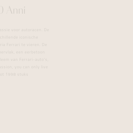
0 Anni
assie voor autoracen. De
schillende iconische
a Ferrari te vieren. De
pervlak, een eerbetoon
leem van Ferrari-auto's,
ssion, you can only live
tot 1998 stuks