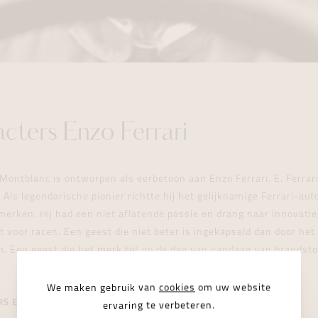
cters Enzo Ferrari
 Montblanc is ontworpen als eerbetoon aan Enzo Ferrari. E. Ferrari
Als legendarische pionier richtte hij het gelijknamige Ferrari-aut
erken. Hij had een niet aflatende passie en drang naar innovatie,
 voor racen. Een geest die niet beter is ingekapseld dan door het i
 Een geest die het merk tot op de dag van vandaag van brandstof 
We maken gebruik van
cookies
om uw website
RS ENZO FERRARI
ervaring te verbeteren.