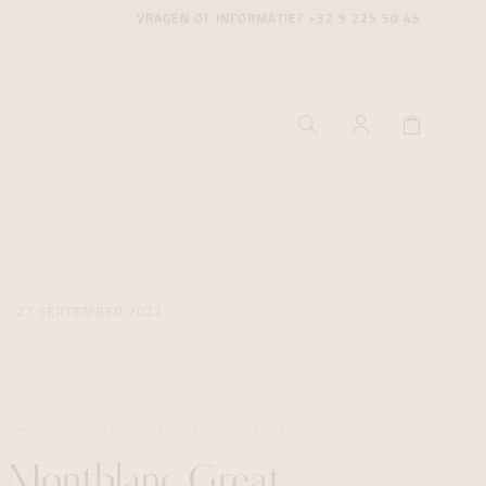
VRAGEN OF INFORMATIE?
+32 9 225 50 45
27 SEPTEMBER 2022
ecenter
ecenter
ecenter
icecenter
icecenter
icecenter
NIEUWS
MONTBLANC GREAT CHARACTERS...
rken
rken
rken
n
n
n
Montblanc Great