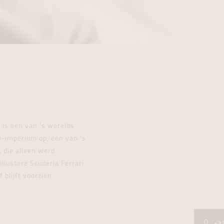
 is een van 's werelds
o-imperium op, een van 's
 die alleen werd
llustere Scuderia Ferrari
blijft voorzien.
+3