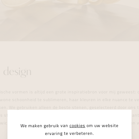
 design
sche vormen is altijd een grote inspiratiebron voor mij geweest: d
one schoonheid te sublimeren, haar kleuren in elke nuance te ve
ken. We gebruiken alleen de beste stenen, geselecteerd door ons
 strikte criteria. Naast de intrinsieke schoonheid van de diama
ewicht, de zuiverheid en de elegantie van de slijpvorm, aangezien 
We maken gebruik van
cookies
om uw website
ervaring te verbeteren.