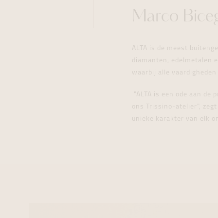
Marco Biceg
ALTA is de meest buiteng
diamanten, edelmetalen en
waarbij alle vaardighede
"ALTA is een ode aan de 
ons Trissino-atelier", zeg
unieke karakter van elk o