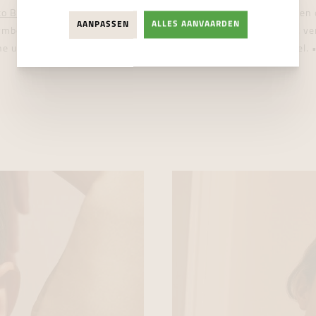
o Bicego ALTA collectie
onthullen kostbare diamanten zich in een
AANPASSEN
ALLES AANVAARDEN
symbool van Marco Bicego's verering voor uitzonderlijke stenen, v
he uitmuntendheid, maar ook het unieke karakter van elk juweel.