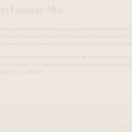
o Lunaria Alta
ewone juwelencollectie die
Marco Bicego
ooit heeft geproduceerd, 
 ambachtelijke savoir-faire. Een interpretatie van de beste Italia
n van meester-goudsmeden tot uiting komen op het hoogste niveau
pracht van natuurlijke diamanten en viert de buitengewone ambacht
t Marco Bicego.
“High Jewellery is voor ons de kunst om het karakt
ntwerp te versterken".