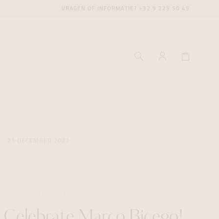
VRAGEN OF INFORMATIE?
+32 9 225 50 45
21 DECEMBER 2022
ecenter
ecenter
ecenter
icecenter
icecenter
icecenter
NIEUWS
CELEBRATE MARCO BICEGO!
rken
rken
rken
n
n
n
Celebrate Marco Bicego!