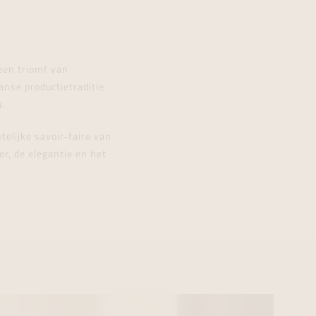
een triomf van
anse productietraditie
.
elijke savoir-faire van
er, de elegantie en het