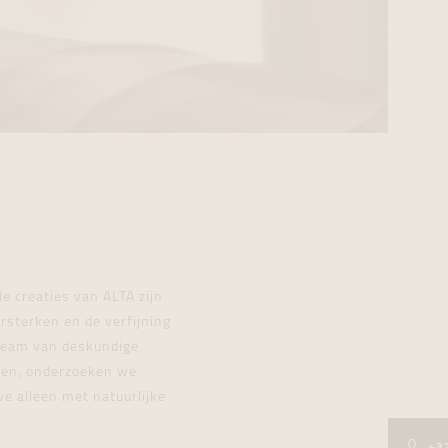
e creaties van ALTA zijn
rsterken en de verfijning
 team van deskundige
nten, onderzoeken we
we alleen met natuurlijke
+3