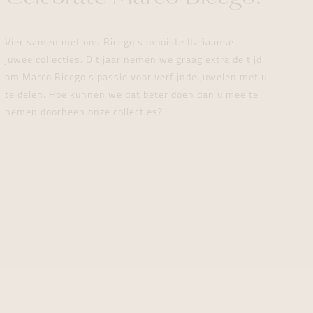
formeren
formeren
formeren
Vier samen met ons Bicego’s mooiste Italiaanse
juweelcollecties. Dit jaar nemen we graag extra de tijd
om Marco Bicego's passie voor verfijnde juwelen met u
te delen. Hoe kunnen we dat beter doen dan u mee te
nemen doorheen onze collecties?