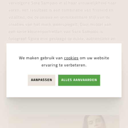
vervolgens
Sara Sampaio i
n al haar vrouwelijkheid naar
voren. Het resultaat is een combinatie van frisheid en
vitaliteit, die de unieke en onmiskenbare stijl van de
creaties van het merk weerspiegelt. Door middel van
een serie kleurenportretten van Sara Sampaio is
fotograaf Sgura erin geslaagd de echte, authentieke en
tijdloze schoonheid vast te leggen die Bicego altijd heeft
geïnspireerd in zijn creaties.
•
We maken gebruik van
cookies
om uw website
ervaring te verbeteren.
MARCO BICEGO JUWELEN
AANPASSEN
ALLES AANVAARDEN