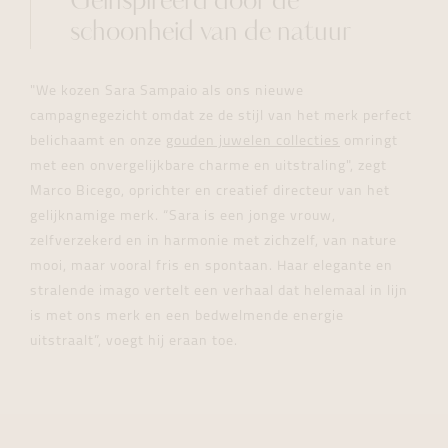
Geïnspireerd door de
schoonheid van de natuur
"We kozen Sara Sampaio als ons nieuwe
campagnegezicht omdat ze de stijl van het merk perfect
belichaamt en onze
gouden juwelen collecties
omringt
met een onvergelijkbare charme en uitstraling", zegt
Marco Bicego, oprichter en creatief directeur van het
gelijknamige merk. “Sara is een jonge vrouw,
zelfverzekerd en in harmonie met zichzelf, van nature
mooi, maar vooral fris en spontaan. Haar elegante en
stralende imago vertelt een verhaal dat helemaal in lijn
is met ons merk en een bedwelmende energie
uitstraalt”, voegt hij eraan toe.