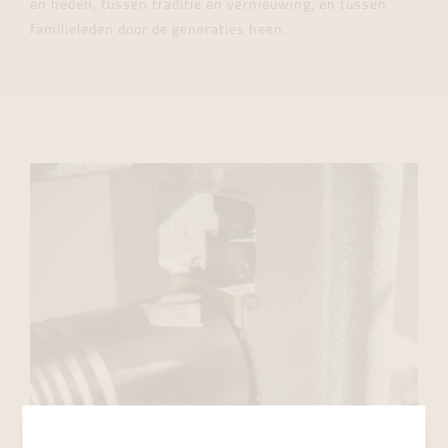
en heden, tussen traditie en vernieuwing, en tussen
familieleden door de generaties heen.