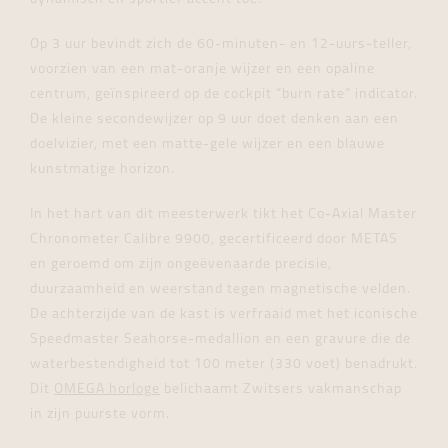
Op 3 uur bevindt zich de 60-minuten- en 12-uurs-teller,
voorzien van een mat-oranje wijzer en een opaline
centrum, geïnspireerd op de cockpit “burn rate” indicator.
De kleine secondewijzer op 9 uur doet denken aan een
doelvizier, met een matte-gele wijzer en een blauwe
kunstmatige horizon.
In het hart van dit meesterwerk tikt het Co-Axial Master
Chronometer Calibre 9900, gecertificeerd door METAS
en geroemd om zijn ongeëvenaarde precisie,
duurzaamheid en weerstand tegen magnetische velden.
De achterzijde van de kast is verfraaid met het iconische
Speedmaster Seahorse-medallion en een gravure die de
waterbestendigheid tot 100 meter (330 voet) benadrukt.
Dit
OMEGA horloge
belichaamt Zwitsers vakmanschap
in zijn puurste vorm.