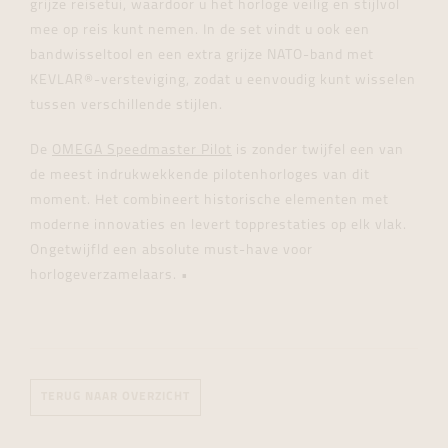
grijze reisetui, waardoor u het horloge veilig en stijlvol
mee op reis kunt nemen. In de set vindt u ook een
bandwisseltool en een extra grijze NATO-band met
KEVLAR®-versteviging, zodat u eenvoudig kunt wisselen
tussen verschillende stijlen.
De
OMEGA Speedmaster Pilot
is zonder twijfel een van
de meest indrukwekkende pilotenhorloges van dit
moment. Het combineert historische elementen met
moderne innovaties en levert topprestaties op elk vlak.
Ongetwijfld een absolute must-have voor
horlogeverzamelaars. •
TERUG NAAR OVERZICHT