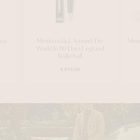
Sea
Meisterstück Around The
Mont
World In 80 Days Legrand
Rollerball
€ 910,00