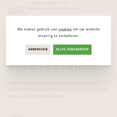
Vanhoutteghem
Jewelry
Dampoortstraat 2, 9000 Gent
NIET BESCHIKBAAR
We maken gebruik van
cookies
om uw website
ervaring te verbeteren.
AANPASSEN
ALLES AANVAARDEN
STUUR ONS EEN BERICHT
Wij helpen je graag verder!
"Heeft u een vraag over dit product of wenst u meer
informatie? Aarzel dan niet en stuur ons een bericht. Wij
helpen u zo snel mogelijk verder."