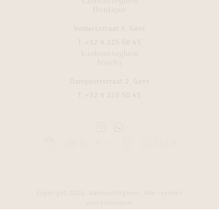
Vanhoutteghem
Boutique
Voldersstraat 6, Gent
T.
+32 9 225 50 45
Vanhoutteghem
Jewelry
Dampoortstraat 2, Gent
T.
+32 9 225 50 45
Instagram
Whatsapp
Vanhoutteghem
Vanhoutteghem
Copyright 2026. Vanhoutteghem. Alle rechten
voorbehouden.