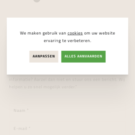
We maken gebruik van
cookies
om uw website
STUUR ONS EEN BERICHT
ervaring te verbeteren.
Wij helpen je graag verder!
AANPASSEN
ALLES AANVAARDEN
"Heeft u een vraag over dit product of wenst u meer
informatie? Aarzel dan niet en stuur ons een bericht. Wij
helpen u zo snel mogelijk verder."