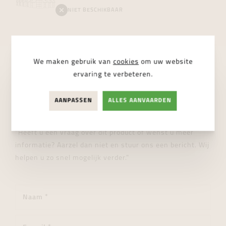
NIET BESCHIKBAAR
We maken gebruik van
cookies
om uw website
ervaring te verbeteren.
STUUR ONS EEN BERICHT
Wij helpen je graag verder!
AANPASSEN
ALLES AANVAARDEN
"Heeft u een vraag over dit product of wenst u meer
informatie? Aarzel dan niet en stuur ons een bericht. Wij
helpen u zo snel mogelijk verder."