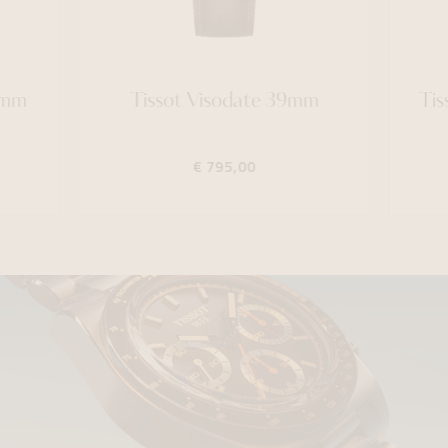
9mm
Tissot Visodate 39mm
Tis
€ 795,00