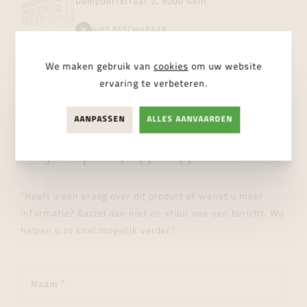
Dampoortstraat 2, 9000 Gent
NIET BESCHIKBAAR
We maken gebruik van
cookies
om uw website
ervaring te verbeteren.
AANPASSEN
ALLES AANVAARDEN
STUUR ONS EEN BERICHT
Wij helpen je graag verder!
"Heeft u een vraag over dit product of wenst u meer
informatie? Aarzel dan niet en stuur ons een bericht. Wij
helpen u zo snel mogelijk verder."