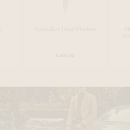
h
Starwalker Doué Fineliner
Me
Wor
€ 620,00