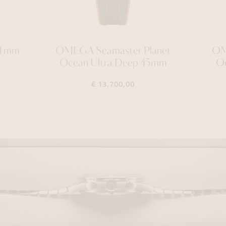
41mm
OMEGA Seamaster Planet
OM
Ocean Ultra Deep 45mm
Oc
€ 13.700,00