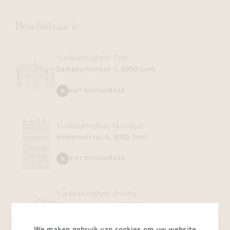
Beschikbaar in
Vanhoutteghem
Time
Dampoortstraat 1, 9000 Gent
NIET BESCHIKBAAR
Vanhoutteghem
Boutique
Voldersstraat 6, 9000 Gent
NIET BESCHIKBAAR
Vanhoutteghem
Jewelry
Dampoortstraat 2, 9000 Gent
NIET BESCHIKBAAR
We maken gebruik van
cookies
om uw website