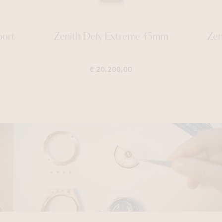
port
Zenith Defy Extreme 45mm
Zen
€ 20.200,00