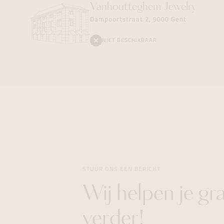
Vanhoutteghem
Jewelry
Dampoortstraat 2, 9000 Gent
NIET BESCHIKBAAR
STUUR ONS EEN BERICHT
Wij helpen je gr
verder!