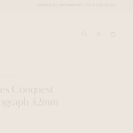
VRAGEN OF INFORMATIE?
+32 9 225 50 45
RONOGRAPHS
LONGINES
nes Conquest
ecenter
ecenter
ecenter
ograph 42mm
icecenter
icecenter
icecenter
rken
rken
rken
n
n
n