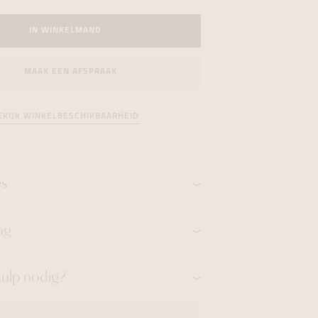
formeren
formeren
formeren
IN WINKELMAND
MAAK EEN AFSPRAAK
EKIJK WINKELBESCHIKBAARHEID
es
ng
hulp nodig?