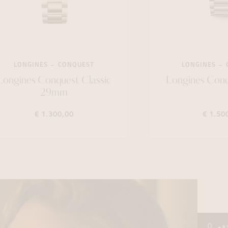
LONGINES
CONQUEST
LONGINES
Longines Conquest Classic
Longines Con
29mm
€ 1.300,00
€ 1.50
+3