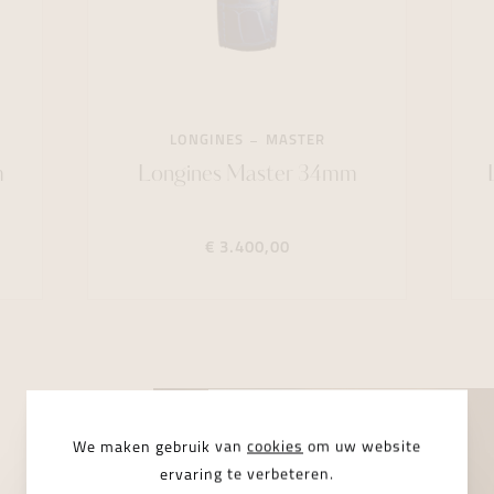
LONGINES
MASTER
m
Longines Master 34mm
€ 3.400,00
We maken gebruik van
cookies
om uw website
ervaring te verbeteren.