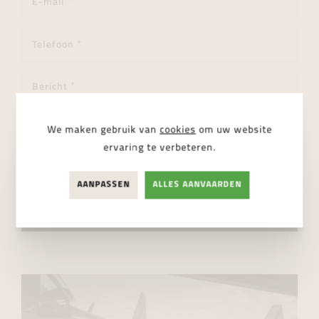
We maken gebruik van
cookies
om uw website
ervaring te verbeteren.
Ik ga akkoord met de
privacy regelgeving
AANPASSEN
ALLES AANVAARDEN
VERSTUUR BERICHT