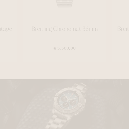
itage
Breitling Chronomat 36mm
Brei
€ 5.500,00