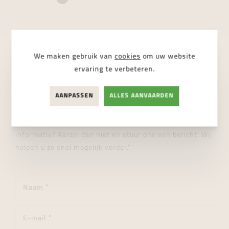
We maken gebruik van
cookies
om uw website
STUUR ONS EEN BERICHT
ervaring te verbeteren.
Wij helpen je graag verder!
AANPASSEN
ALLES AANVAARDEN
"Heeft u een vraag over dit product of wenst u meer
informatie? Aarzel dan niet en stuur ons een bericht. Wij
helpen u zo snel mogelijk verder."