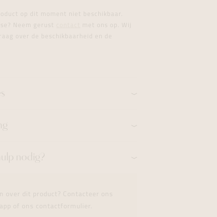
formeren
formeren
formeren
product op dit moment niet beschikbaar.
esse? Neem gerust
contact
met ons op. Wij
raag over de beschikbaarheid en de
es
ng
hulp nodig?
n over dit product? Contacteer ons
app of ons contactformulier.