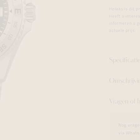
tingen
over
For Him
Juwelen trans
Juwelen trans
Juwelen trans
For Him
Cadeaubon
Helaas is dit 
den
on
ock
Cadeaubon
Diamant
Diamant
Diamant
Heeft u inter
Cadeaubon
informeren u g
graphs
actuele prijs.
Specificati
Omschrijvi
Vragen of 
Nog vrage
via Whats