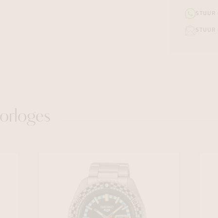
STUUR
STUUR 
orloges