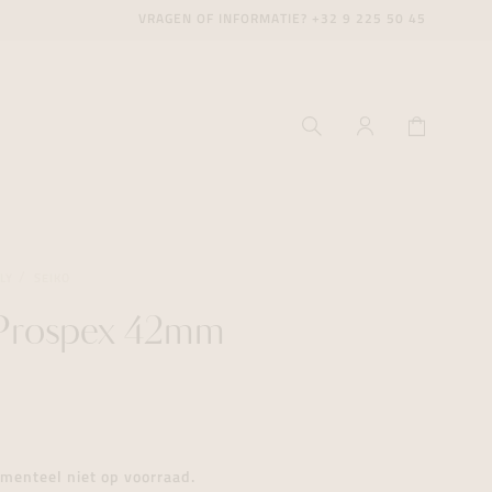
VRAGEN OF INFORMATIE?
+32 9 225 50 45
LY
SEIKO
 Prospex 42mm
ecenter
ecenter
ecenter
icecenter
icecenter
icecenter
rken
rken
rken
n
n
n
menteel niet op voorraad.