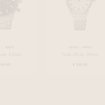
O
BASIC
SEIKO
BASIC
Basic 43mm
Seiko Basic 28mm
360,00
€ 330,00