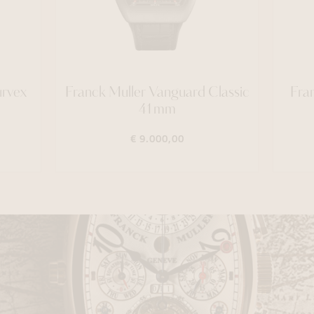
urvex
Franck Muller Vanguard Classic
Fra
41mm
€ 9.000,00