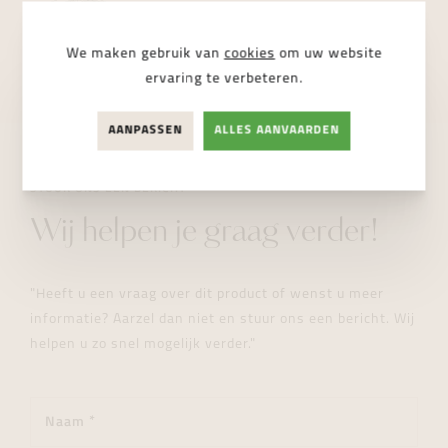
Dampoortstraat 2, 9000 Gent
NIET BESCHIKBAAR
We maken gebruik van
cookies
om uw website
ervaring te verbeteren.
AANPASSEN
ALLES AANVAARDEN
STUUR ONS EEN BERICHT
Wij helpen je graag verder!
"Heeft u een vraag over dit product of wenst u meer
informatie? Aarzel dan niet en stuur ons een bericht. Wij
helpen u zo snel mogelijk verder."